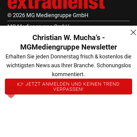
© 2026 MG Mediengruppe GmbH
MG Mediengruppe GmbH
Christian W. Mucha’s -
Burgring 1/7
MGMediengruppe Newsletter
1010 Wien
Erhalten Sie jeden Donnerstag frisch & kostenlos die
+43 (1) 522 14 14
wichtigsten News aus Ihrer Branche. Schonungslos
office@mgmedien.at
kommentiert.
Kontakt
👉 JETZT ANMELDEN UND KEINEN TREND
VERPASSEN!
AGB
Datenschutz
Impressum
FM (Archiv)