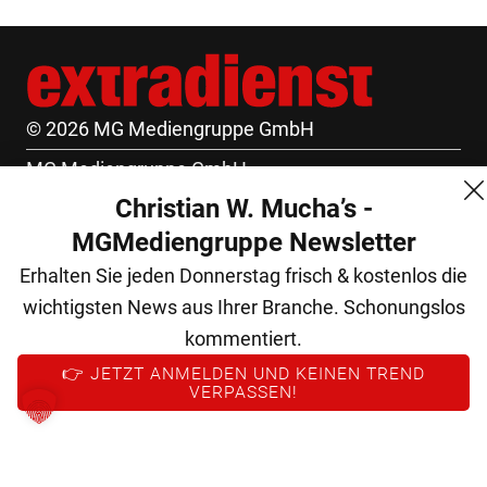
© 2026 MG Mediengruppe GmbH
MG Mediengruppe GmbH
Christian W. Mucha’s -
Burgring 1/7
MGMediengruppe Newsletter
1010 Wien
Erhalten Sie jeden Donnerstag frisch & kostenlos die
+43 (1) 522 14 14
wichtigsten News aus Ihrer Branche. Schonungslos
office@mgmedien.at
kommentiert.
Kontakt
👉 JETZT ANMELDEN UND KEINEN TREND
VERPASSEN!
AGB
Datenschutz
Impressum