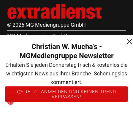
© 2026 MG Mediengruppe GmbH
MG Mediengruppe GmbH
Christian W. Mucha’s -
Burgring 1/7
MGMediengruppe Newsletter
1010 Wien
Erhalten Sie jeden Donnerstag frisch & kostenlos die
+43 (1) 522 14 14
wichtigsten News aus Ihrer Branche. Schonungslos
office@mgmedien.at
kommentiert.
Kontakt
👉 JETZT ANMELDEN UND KEINEN TREND
VERPASSEN!
AGB
Datenschutz
Impressum
FM (Archiv)