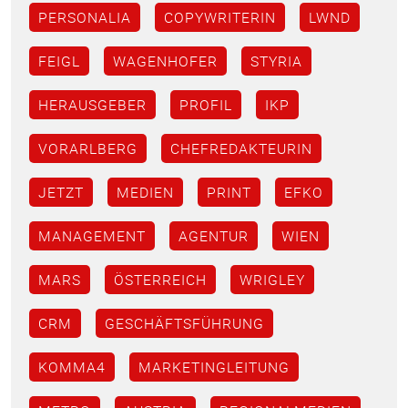
PERSONALIA
COPYWRITERIN
LWND
FEIGL
WAGENHOFER
STYRIA
HERAUSGEBER
PROFIL
IKP
VORARLBERG
CHEFREDAKTEURIN
JETZT
MEDIEN
PRINT
EFKO
MANAGEMENT
AGENTUR
WIEN
MARS
ÖSTERREICH
WRIGLEY
CRM
GESCHÄFTSFÜHRUNG
KOMMA4
MARKETINGLEITUNG