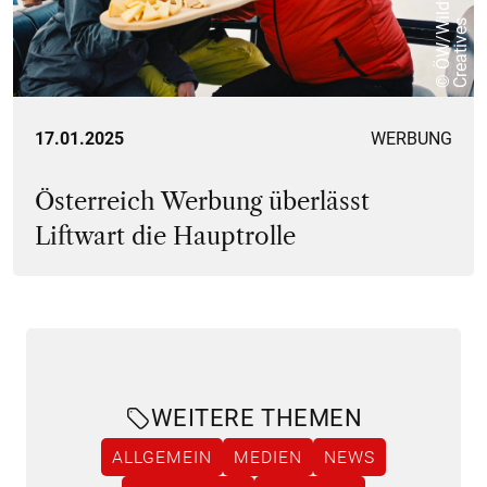
W
i
s
17.01.2025
WERBUNG
Österreich Werbung überlässt
Liftwart die Hauptrolle
WEITERE THEMEN
ALLGEMEIN
MEDIEN
NEWS