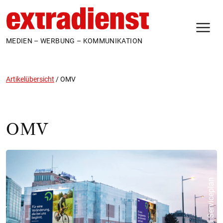
N
MEDIEN – WERBUNG – KOMMUNIKATION
Artikelübersicht
/
OMV
OMV
© Wien Nord Serviceplan