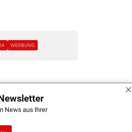
IA
WERBUNG
MG Mediengruppe GmbH
Kontakt
Newsletter
Burgring 1/7
AGB
en News aus Ihrer
1010 Wien
Datenschutz
+43 (1) 522 14 14
Impressum