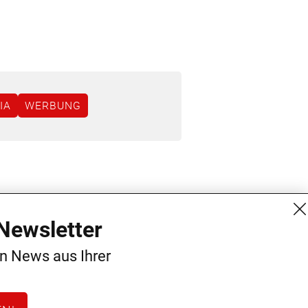
IA
WERBUNG
MG Mediengruppe GmbH
Kontakt
Newsletter
Burgring 1/7
AGB
en News aus Ihrer
1010 Wien
Datenschutz
+43 (1) 522 14 14
Impressum