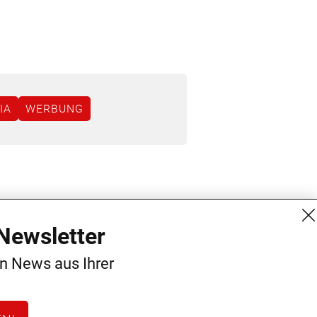
IA
WERBUNG
MG Mediengruppe GmbH
Kontakt
Newsletter
Burgring 1/7
AGB
en News aus Ihrer
1010 Wien
Datenschutz
+43 (1) 522 14 14
Impressum