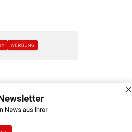
IA
WERBUNG
MG Mediengruppe GmbH
Kontakt
Newsletter
Burgring 1/7
AGB
en News aus Ihrer
1010 Wien
Datenschutz
+43 (1) 522 14 14
Impressum