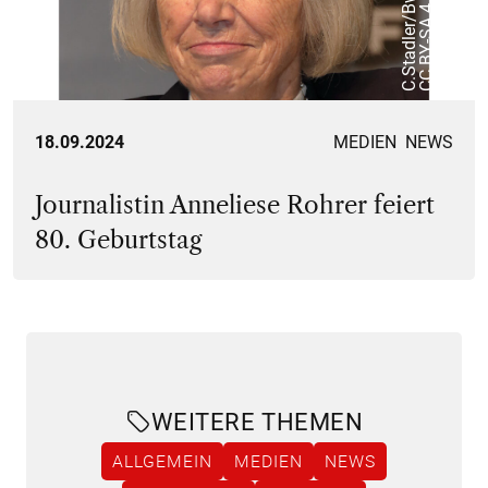
,
m
p
18.09.2024
MEDIEN
NEWS
Journalistin Anneliese Rohrer feiert
80. Geburtstag
WEITERE THEMEN
ALLGEMEIN
MEDIEN
NEWS