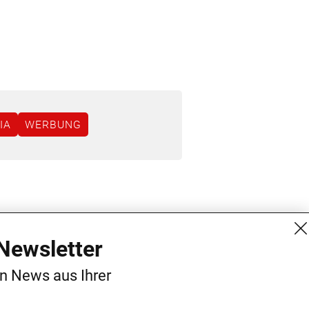
IA
WERBUNG
MG Mediengruppe GmbH
Kontakt
Newsletter
Burgring 1/7
AGB
en News aus Ihrer
1010 Wien
Datenschutz