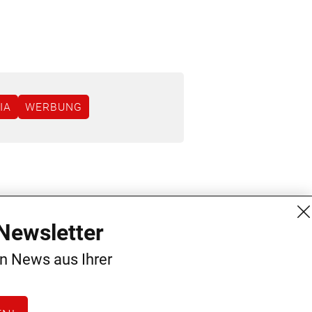
IA
WERBUNG
MG Mediengruppe GmbH
Kontakt
Newsletter
Burgring 1/7
AGB
en News aus Ihrer
1010 Wien
Datenschutz
+43 (1) 522 14 14
Impressum