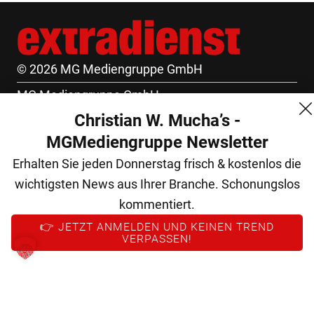
© 2026 MG Mediengruppe GmbH
MG Mediengruppe GmbH
Christian W. Mucha’s -
Burgring 1/7
MGMediengruppe Newsletter
1010 Wien
Erhalten Sie jeden Donnerstag frisch & kostenlos die
+43 (1) 522 14 14
wichtigsten News aus Ihrer Branche. Schonungslos
office@mgmedien.at
kommentiert.
Kontakt
👉 JETZT ANMELDEN UND KEINEN TREND
VERPASSEN!
AGB
Datenschutz
Impressum