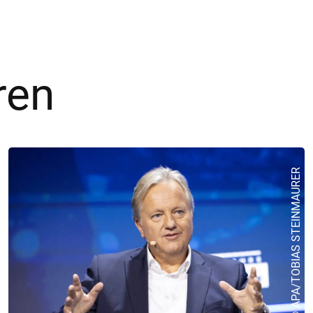
ren
© APA/TOBIAS STEINMAURER