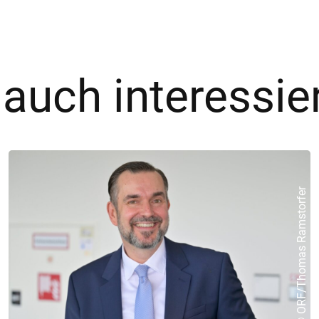
 auch interessie
© ORF/Thomas Ramstorfer