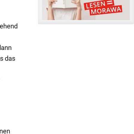
gehend
dann
s das
enen