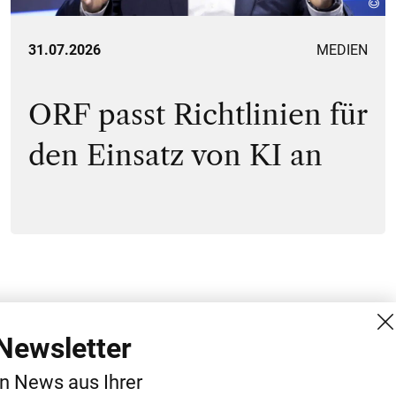
31.07.2026
MEDIEN
ORF passt Richtlinien für
den Einsatz von KI an
Newsletter
IA
WERBUNG
en News aus Ihrer