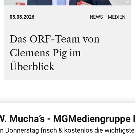
05.08.2026
NEWS
MEDIEN
Das ORF-Team von
Clemens Pig im
Überblick
 W. Mucha’s - MGMediengruppe 
 THEMEN
ALLGEMEIN
MEDIEN
NEWS
PERSONAL
en Donnerstag frisch & kostenlos die wichtigst