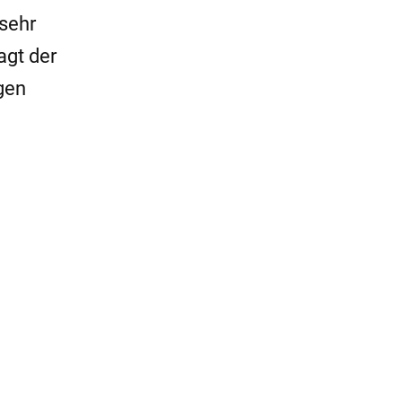
 sehr
agt der
gen