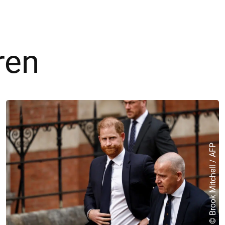
ren
© Brook Mitchell / AFP