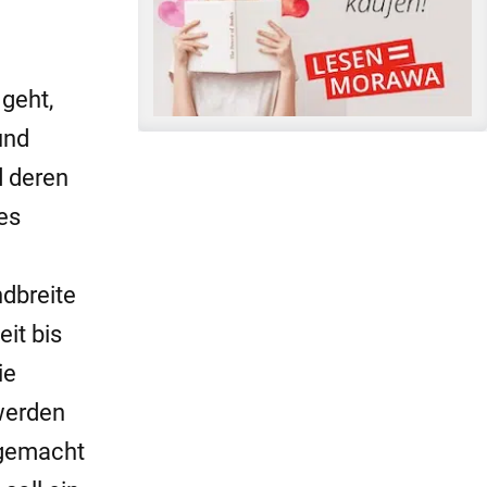
 geht,
und
d deren
es
dbreite
eit bis
ie
 werden
 gemacht