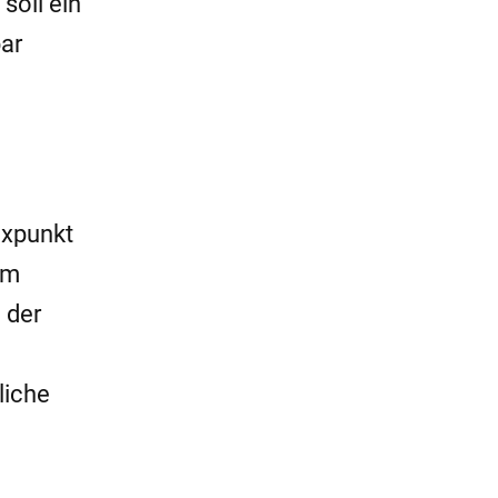
soll ein
bar
ixpunkt
um
 der
liche