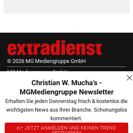
© 2026 MG Mediengruppe GmbH
MG Mediengruppe GmbH
Christian W. Mucha’s -
Burgring 1/7
MGMediengruppe Newsletter
1010 Wien
Erhalten Sie jeden Donnerstag frisch & kostenlos die
+43 (1) 522 14 14
wichtigsten News aus Ihrer Branche. Schonungslos
office@mgmedien.at
kommentiert.
Kontakt
👉 JETZT ANMELDEN UND KEINEN TREND
VERPASSEN!