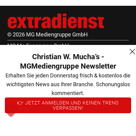
© 2026 MG Mediengruppe GmbH
MG Mediengruppe GmbH
Christian W. Mucha’s -
Burgring 1/7
MGMediengruppe Newsletter
1010 Wien
Erhalten Sie jeden Donnerstag frisch & kostenlos die
+43 (1) 522 14 14
wichtigsten News aus Ihrer Branche. Schonungslos
office@mgmedien.at
kommentiert.
Kontakt
👉 JETZT ANMELDEN UND KEINEN TREND
VERPASSEN!
AGB
Datenschutz
Impressum