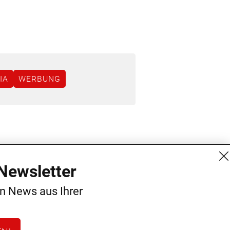
IA
WERBUNG
MG Mediengruppe GmbH
Kontakt
Newsletter
Burgring 1/7
AGB
en News aus Ihrer
1010 Wien
Datenschutz
+43 (1) 522 14 14
Impressum