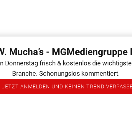
 W. Mucha’s - MGMediengruppe 
 THEMEN
ALLGEMEIN
MEDIEN
NEWS
PERSONAL
en Donnerstag frisch & kostenlos die wichtigst
Branche. Schonungslos kommentiert.
 JETZT ANMELDEN UND KEINEN TREND VERPASS