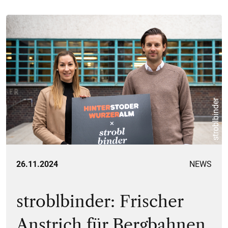
stroblbinder
26.11.2024
NEWS
stroblbinder: Frischer
Anstrich für Bergbahnen