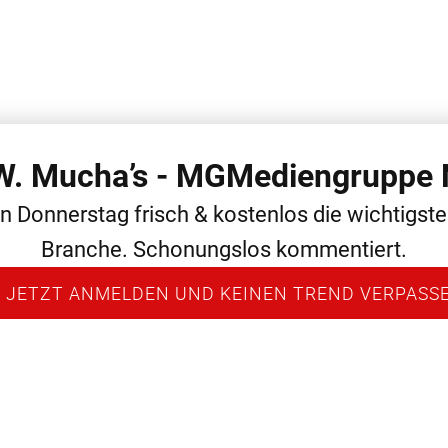
 W. Mucha’s - MGMediengruppe 
 THEMEN
ALLGEMEIN
MEDIEN
NEWS
PERSONAL
en Donnerstag frisch & kostenlos die wichtigst
Branche. Schonungslos kommentiert.
 JETZT ANMELDEN UND KEINEN TREND VERPASS