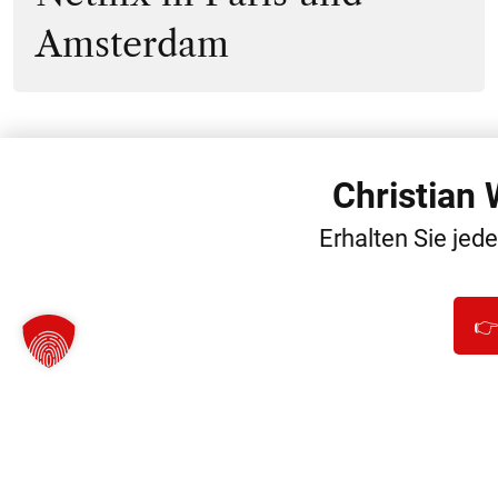
Amsterdam
Christian
WEITERE
Erhalten Sie jed
👉