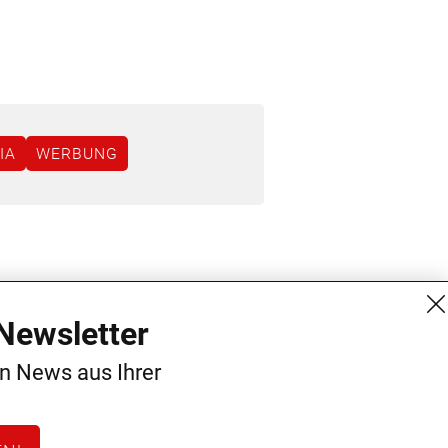
IA
WERBUNG
MG Mediengruppe GmbH
Kontakt
Newsletter
Burgring 1/7
AGB
en News aus Ihrer
1010 Wien
Datenschutz
+43 (1) 522 14 14
Impressum