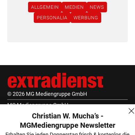
ALLGEMEIN
MEDIEN
NEWS
PERSONALIA
WERBUNG
© 2026 MG Mediengruppe GmbH
MG Mediengruppe GmbH
Christian W. Mucha’s -
Burgring 1/7
MGMediengruppe Newsletter
1010 Wien
Erhalten Sie jeden Donnerstag frisch & kostenlos die