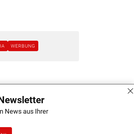
IA
WERBUNG
MG Mediengruppe GmbH
Kontakt
Newsletter
Burgring 1/7
AGB
en News aus Ihrer
1010 Wien
Datenschutz
+43 (1) 522 14 14
Impressum