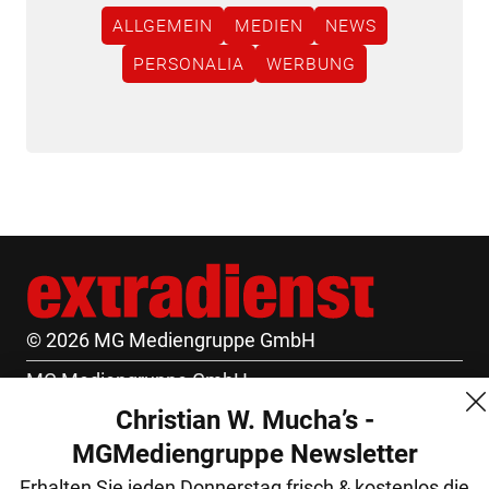
ALLGEMEIN
MEDIEN
NEWS
PERSONALIA
WERBUNG
© 2026 MG Mediengruppe GmbH
MG Mediengruppe GmbH
Christian W. Mucha’s -
Burgring 1/7
MGMediengruppe Newsletter
1010 Wien
Erhalten Sie jeden Donnerstag frisch & kostenlos die