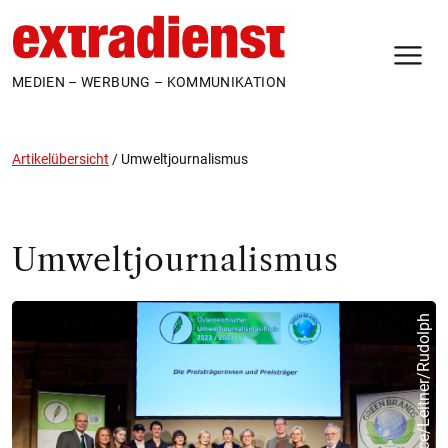
N
MEDIEN – WERBUNG – KOMMUNIKATION
Artikelübersicht
/
Umweltjournalismus
Umweltjournalismus
APA-Fotoservice/Leitner/Rudolph