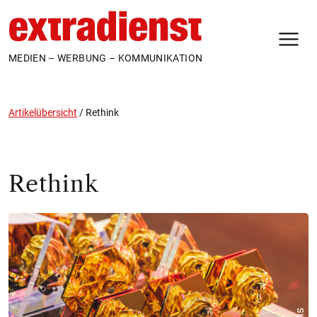
N
MEDIEN – WERBUNG – KOMMUNIKATION
Artikelübersicht
/
Rethink
Rethink