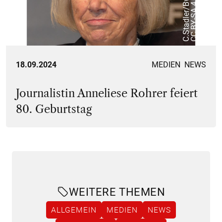
,
m
p
18.09.2024
MEDIEN
NEWS
Journalistin Anneliese Rohrer feiert
80. Geburtstag
WEITERE THEMEN
ALLGEMEIN
MEDIEN
NEWS