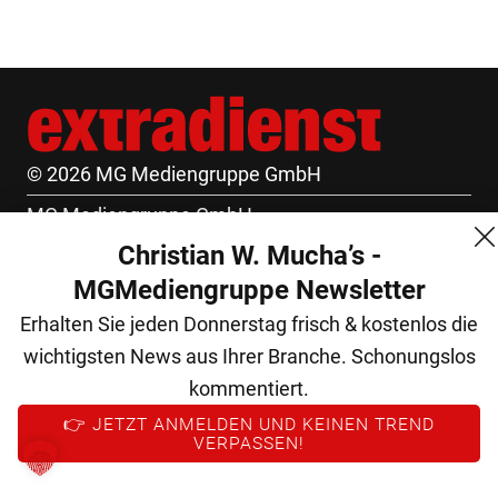
© 2026 MG Mediengruppe GmbH
MG Mediengruppe GmbH
Christian W. Mucha’s -
Burgring 1/7
MGMediengruppe Newsletter
1010 Wien
Erhalten Sie jeden Donnerstag frisch & kostenlos die
+43 (1) 522 14 14
wichtigsten News aus Ihrer Branche. Schonungslos
office@mgmedien.at
kommentiert.
Kontakt
👉 JETZT ANMELDEN UND KEINEN TREND
VERPASSEN!
AGB
Datenschutz