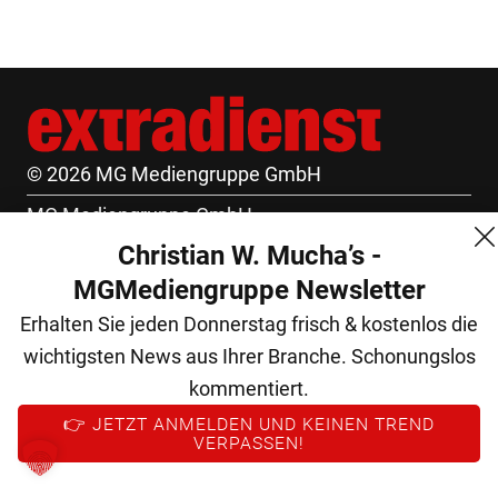
© 2026 MG Mediengruppe GmbH
MG Mediengruppe GmbH
Christian W. Mucha’s -
Burgring 1/7
MGMediengruppe Newsletter
1010 Wien
Erhalten Sie jeden Donnerstag frisch & kostenlos die
+43 (1) 522 14 14
wichtigsten News aus Ihrer Branche. Schonungslos
office@mgmedien.at
kommentiert.
Kontakt
👉 JETZT ANMELDEN UND KEINEN TREND
VERPASSEN!
AGB
Datenschutz