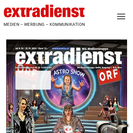
N
MEDIEN – WERBUNG – KOMMUNIKATION
www.mucha.at